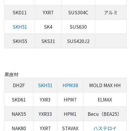
SKD11
YXR7
SUS304C
アルミ
SKH51
SK4
SUS630
SKH55
SKS31
SUS420J2
黒皮材
DH2F
SKH51
HPM38
MOLD MAX HH
SKD61
YXR3
HPM7
ELMAX
NAK55
YXR33
HPM1
Becu（BEA25）
NAK80
YXR7
STAVAX
ハステロイ