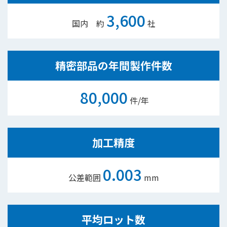
3,600
国内 約
社
精密部品の年間製作件数
80,000
件/年
加工精度
0.003
公差範囲
mm
平均ロット数