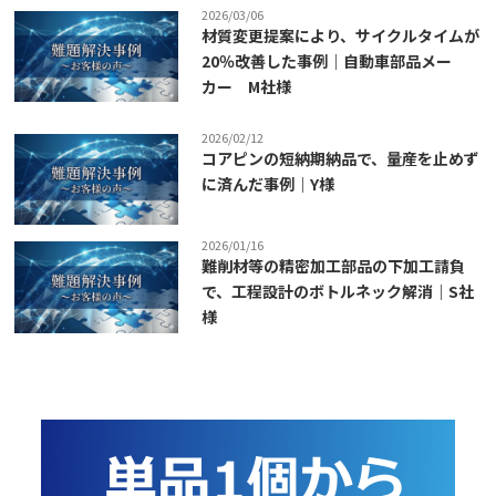
2026/03/06
材質変更提案により、サイクルタイムが
20％改善した事例｜自動車部品メー
カー M社様
2026/02/12
コアピンの短納期納品で、量産を止めず
に済んだ事例｜Y様
2026/01/16
難削材等の精密加工部品の下加工請負
で、工程設計のボトルネック解消｜S社
様