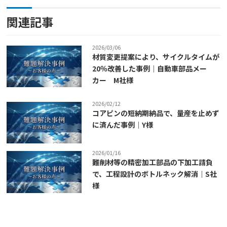
関連記事
2026/03/06
材質変更提案により、サイクルタイムが
20％改善した事例｜自動車部品メー
カー M社様
2026/02/12
コアピンの短納期納品で、量産を止めず
に済んだ事例｜Y様
2026/01/16
難削材等の精密加工部品の下加工請負
で、工程設計のボトルネック解消｜S社
様