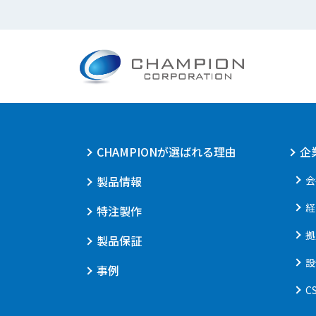
CHAMPIONが選ばれる理由
企
製品情報
会
経
特注製作
拠
製品保証
設
事例
C