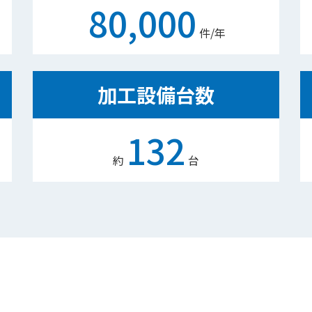
80,000
件/年
加工設備台数
132
約
台