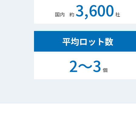
3,600
国内 約
社
平均ロット数
2～3
個