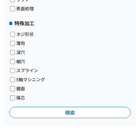
表面処理
特殊加工
ネジ形状
薄肉
深穴
細穴
スプライン
5軸マシニング
鏡面
偏芯