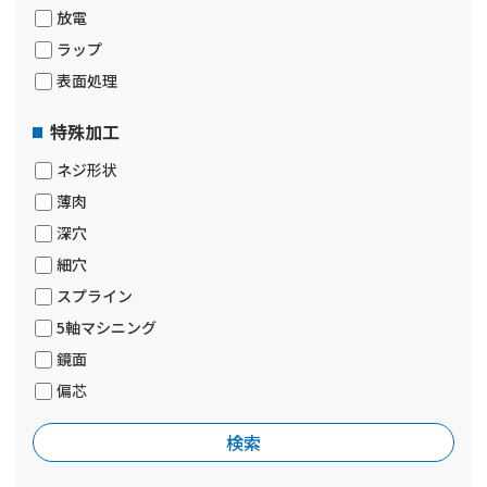
放電
ラップ
表面処理
特殊加工
ネジ形状
薄肉
深穴
細穴
スプライン
5軸マシニング
鏡面
偏芯