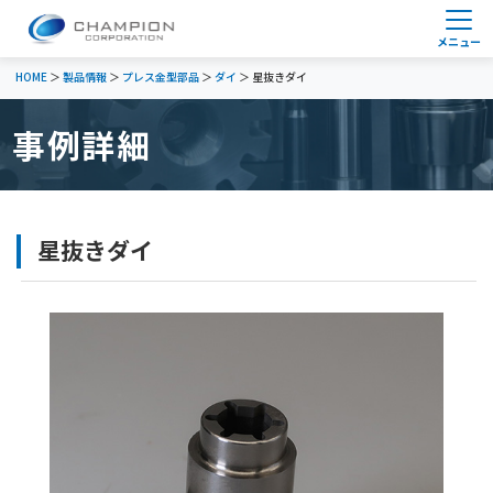
HOME
＞
製品情報
＞
プレス金型部品
＞
ダイ
＞ 星抜きダイ
事例詳細
星抜きダイ