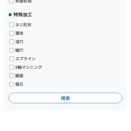
表面処理
特殊加工
ネジ形状
薄肉
深穴
細穴
スプライン
5軸マシニング
鏡面
偏芯