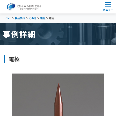
HOME
＞
製品情報
＞
その他
＞
電極
＞ 電極
事例詳細
電極